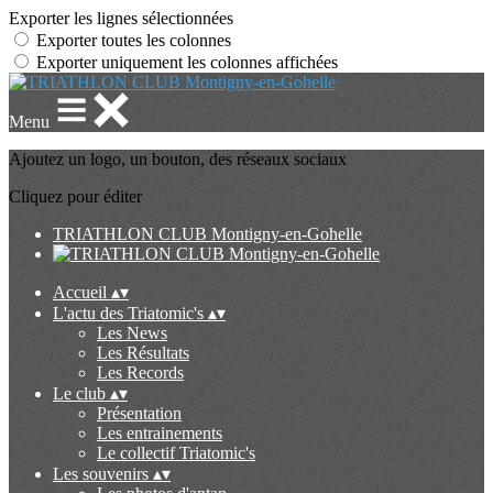
Exporter les lignes sélectionnées
Exporter toutes les colonnes
Exporter uniquement les colonnes affichées
Menu
Ajoutez un logo, un bouton, des réseaux sociaux
Cliquez pour éditer
TRIATHLON CLUB Montigny-en-Gohelle
Accueil
▴
▾
L'actu des Triatomic's
▴
▾
Les News
Les Résultats
Les Records
Le club
▴
▾
Présentation
Les entrainements
Le collectif Triatomic's
Les souvenirs
▴
▾