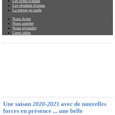
Les actus d'antan
Les résultats d'antan
La presse en parle
Nous écrire
Nous appeler
Nous rejoindre
Liens utiles
Une saison
2020-2021
avec de nouvelles
forces en présence ... une belle