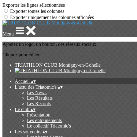
Exporter les lignes sélectionnées
Exporter toutes les colonnes
Exporter uniquement les colonnes affichées
Menu
Ajoutez un logo, un bouton, des réseaux sociaux
Cliquez pour éditer
TRIATHLON CLUB Montigny-en-Gohelle
Accueil
▴
▾
L'actu des Triatomic's
▴
▾
Les News
Les Résultats
Les Records
Le club
▴
▾
Présentation
Les entrainements
Le collectif Triatomic's
Les souvenirs
▴
▾