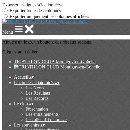
Exporter les lignes sélectionnées
Exporter toutes les colonnes
Exporter uniquement les colonnes affichées
Menu
Ajoutez un logo, un bouton, des réseaux sociaux
Cliquez pour éditer
TRIATHLON CLUB Montigny-en-Gohelle
Accueil
▴
▾
L'actu des Triatomic's
▴
▾
Les News
Les Résultats
Les Records
Le club
▴
▾
Présentation
Les entrainements
Le collectif Triatomic's
Les souvenirs
▴
▾