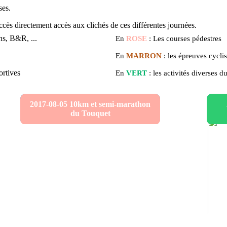
ses.
accès directement accès aux clichés de ces différentes journées.
ns, B&R, ...
En
ROSE
: Les courses pédestres
En
MARRON
: les épreuves cyclis
ortives
En
VERT
: les activités divers
2017-08-05 10km et semi-marathon
du Touquet